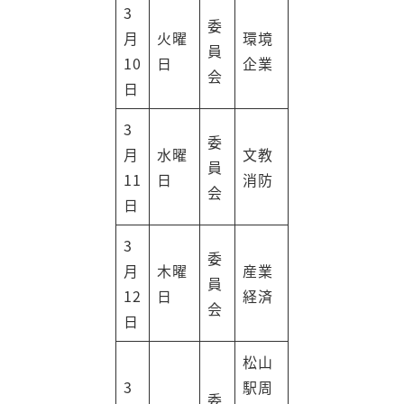
3
委
月
火曜
環境
員
10
日
企業
会
日
3
委
月
水曜
文教
員
11
日
消防
会
日
3
委
月
木曜
産業
員
12
日
経済
会
日
松山
3
駅周
委