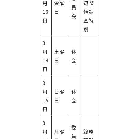
月
金曜
辺整
員
13
日
備調
会
日
査特
別
3
月
土曜
休
14
日
会
日
3
月
日曜
休
15
日
会
日
3
委
月
月曜
総務
員