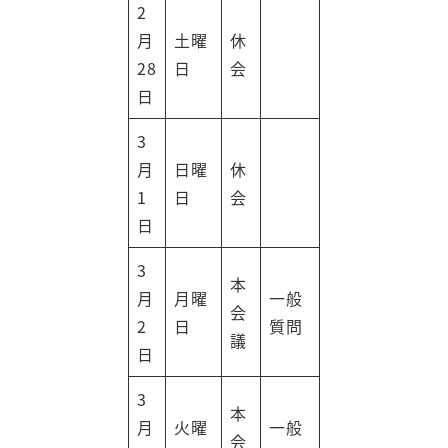
2
月
土曜
休
28
日
会
日
3
月
日曜
休
1
日
会
日
3
本
月
月曜
一般
会
2
日
質問
議
日
3
本
月
火曜
一般
会