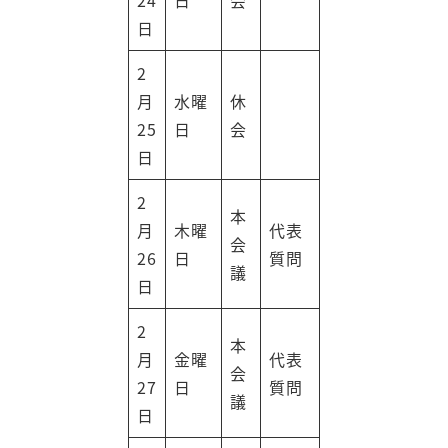
24
日
会
日
2
月
水曜
休
25
日
会
日
2
本
月
木曜
代表
会
26
日
質問
議
日
2
本
月
金曜
代表
会
27
日
質問
議
日