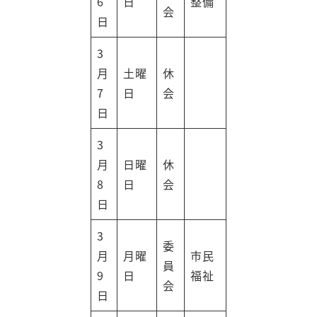
6
日
整備
会
日
3
月
土曜
休
7
日
会
日
3
月
日曜
休
8
日
会
日
3
委
月
月曜
市民
員
9
日
福祉
会
日