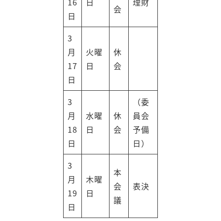
16
日
理財
会
日
3
月
火曜
休
17
日
会
日
3
（委
月
水曜
休
員会
18
日
会
予備
日
日）
3
本
月
木曜
会
表決
19
日
議
日