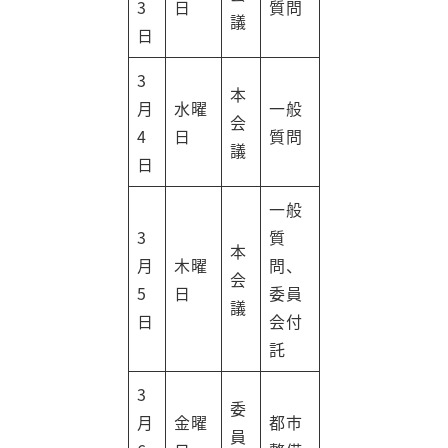
3
日
質問
議
日
3
本
月
水曜
一般
会
4
日
質問
議
日
一般
3
質
本
月
木曜
問、
会
5
日
委員
議
日
会付
託
3
委
月
金曜
都市
員