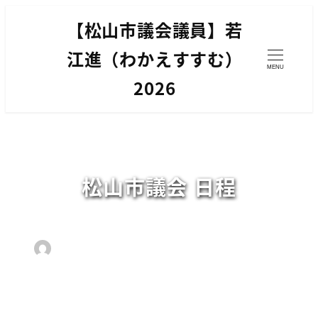
メ
【松山市議会議員】若
イ
ン
江進（わかえすすむ）
MENU
コ
2026
ン
テ
ン
ツ
へ
松山市議会 日程
移
動
2022年7月19日
2026年3月2日
投稿日
更新日
カテゴリー
【松山市議会議員】若江 進
松山市議会報告
著
者