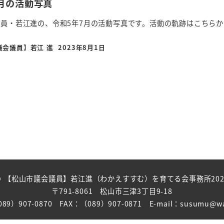
7月の活動写真
員・若江進の、令和5年7月の活動写真です。活動の軌跡はこちらか
議会議員】若江 進
2023年8月1日
投稿日
© 【松山市議会議員】若江進（わかえすすむ）を育てる会事務所202
〒791-8061 松山市三津3丁目9-18
89）907-0870 FAX：（089）907-0871 E-mail：susumu@wa