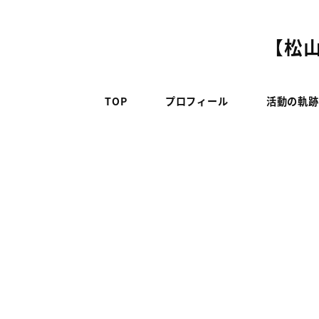
メ
イ
【松山
ン
コ
ン
TOP
プロフィール
活動の軌跡
テ
ン
ツ
へ
移
動