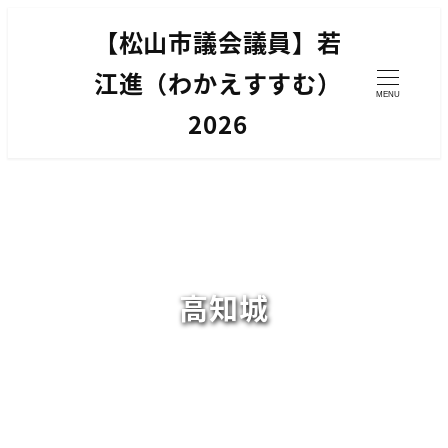
メ
【松山市議会議員】若
イ
ン
江進（わかえすすむ）
MENU
コ
2026
ン
テ
ン
ツ
へ
移
高知城
動