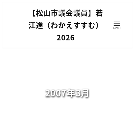
メ
【松山市議会議員】若
イ
ン
江進（わかえすすむ）
MENU
コ
2026
ン
テ
ン
ツ
へ
移
2007年3月
動