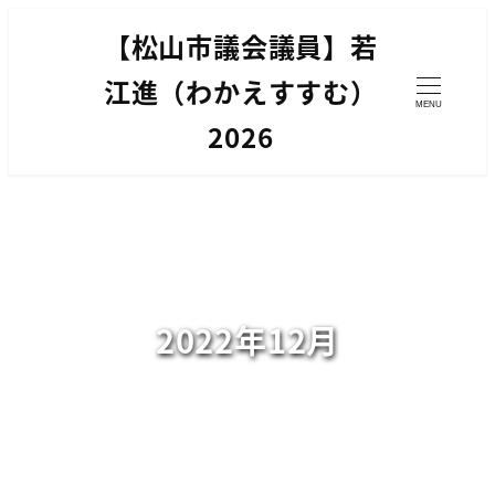
メ
【松山市議会議員】若
イ
ン
江進（わかえすすむ）
MENU
コ
2026
ン
テ
ン
ツ
へ
移
2022年12月
動