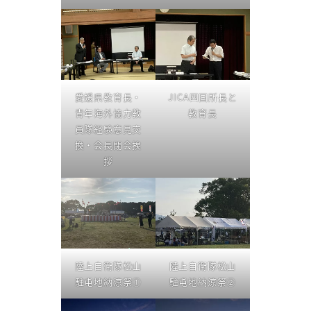
愛媛県教育長・
JICA四国所長と
青年海外協力教
教育長
員隊経験意見交
換・会長閉会挨
拶
陸上自衛隊松山
陸上自衛隊松山
駐屯地納涼祭①
駐屯地納涼祭②