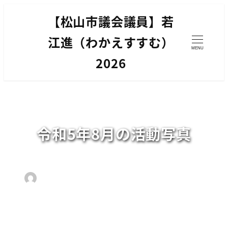
メ
【松山市議会議員】若
イ
ン
江進（わかえすすむ）
MENU
コ
2026
ン
テ
ン
ツ
へ
令和5年8月の活動写真
移
動
2023年9月4日
2024年2月7日
投稿日
更新日
カテゴリー
【松山市議会議員】若江 進
活動写真
著
者