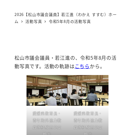
2026【松山市議会議員】若江進（わかえ すすむ）ホー
ム
活動写真
令和5年8月の活動写真
松山市議会議員・若江進の、令和5年8月の活
動写真です。活動の軌跡は
こちら
から。
愛媛県教育長・
愛媛県教育長・
青年海外協力教
青年海外協力教
員隊経験意見交
員隊経験意見交
換①
換②