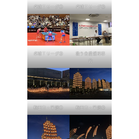
卓球Ｔリーグ①
卓球Ｔリーグ②
卓球Ｔリーグ③
救う会愛媛理事
会
秋田市・竿燈①
秋田市・竿燈②