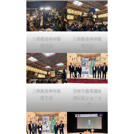
三津厳島神社秋
三津厳島神社秋
祭り③
祭り④
三津厳島神社秋
全国市議会議長
祭り⑤
会研究フォーラ
ム①