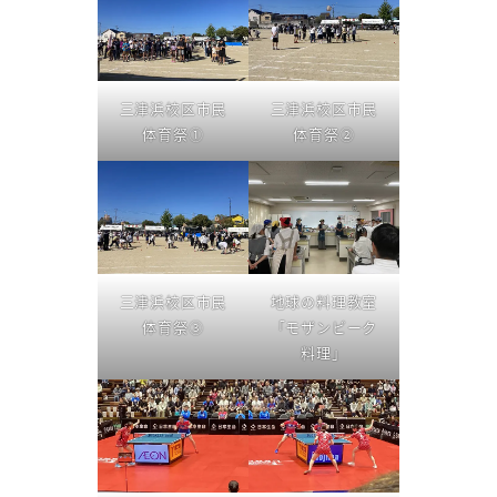
三津浜校区市民
三津浜校区市民
体育祭①
体育祭②
三津浜校区市民
地球の料理教室
体育祭③
「モザンビーク
料理」