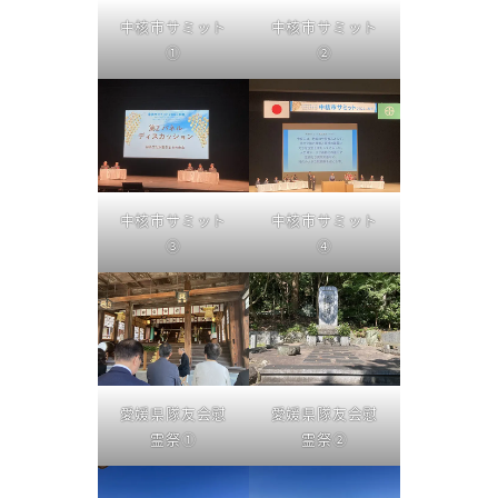
中核市サミット
中核市サミット
①
②
中核市サミット
中核市サミット
③
④
愛媛県隊友会慰
愛媛県隊友会慰
霊祭①
霊祭②