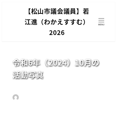
メ
【松山市議会議員】若
イ
ン
江進（わかえすすむ）
MENU
コ
2026
ン
テ
ン
ツ
令和6年（2024）10月の
へ
移
活動写真
動
2024年11月5日
2025年4月16日
投稿日
更新日
カテゴリー
【松山市議会議員】若江 進
活動写真
著
者