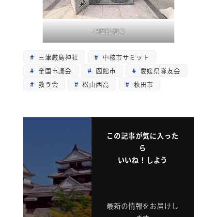
JR函館駅②
三津厳島神社
中核市サミット
全国市議会
函館市
愛媛県隊友会
救う会
松山西高
秋田市
この記事が気に入った
ら
いいね！しよう
最新の情報をお届けし