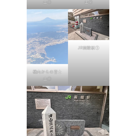
山③
山②
JR函館駅①
機内からの富士
山①