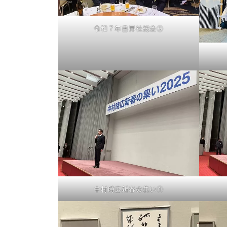
令和７年書界社総会②
中村時広新春の集い①