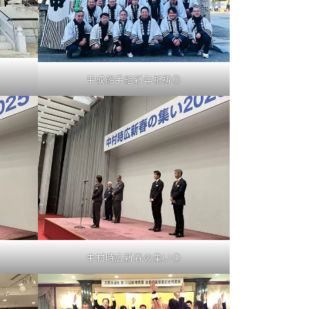
平成船手組新年祈祷③
中村時広新春の集い④