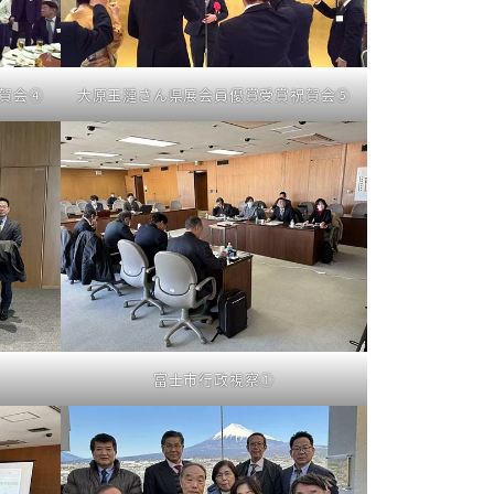
賀会④
大原玉漣さん県展会員優賞受賞祝賀会⑤
富士市行政視察①