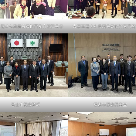
玉漣さん県展会員優賞受賞祝賀会③
大原玉漣さん県展会員優賞受賞祝
富士市議会議場
横浜市議会議事堂