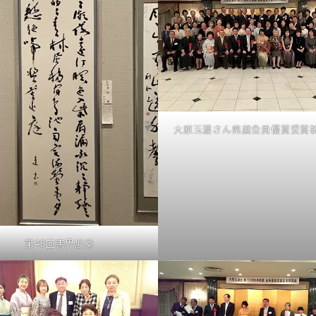
大原玉漣さん県展会員優賞受賞
第49回書界展②