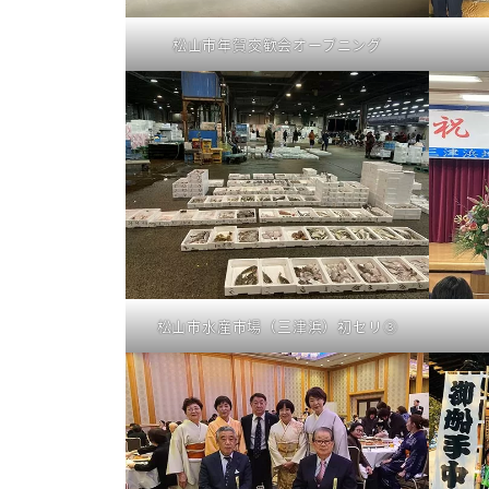
松山市年賀交歓会オープニング
松山市水産市場（三津浜）初セリ③