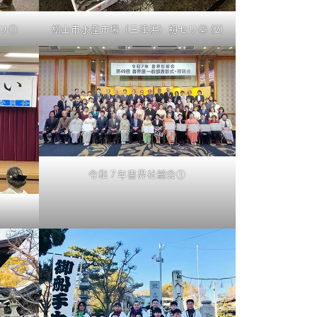
リ①
松山市水産市場（三津浜）初セリ② (2)
令和７年書界社総会①