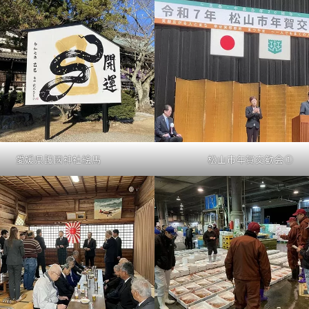
愛媛県護國神社絵馬
松山市年賀交歓会①