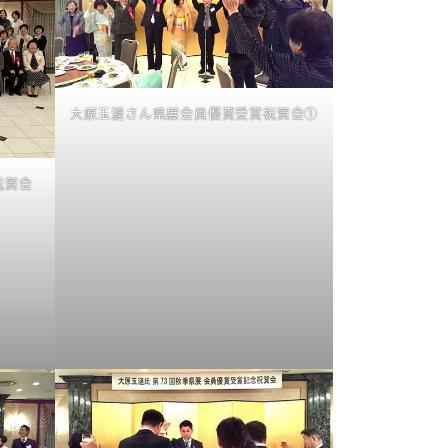
大原玉漣さん県展会員優賞受賞祝賀会①
祝賀会