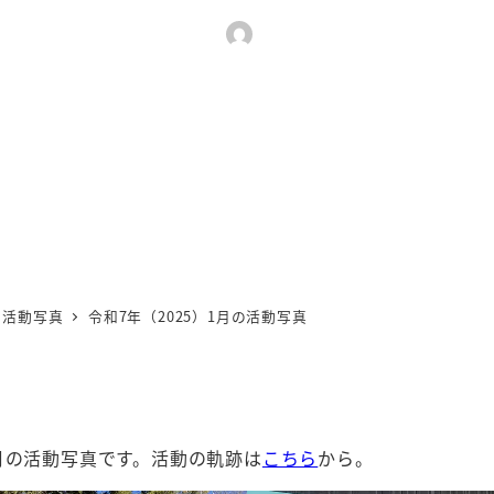
カ
5年2月3日
2025年4月16日
【松山市議会議員】若江 進
更新日
著
者
活動写真
令和7年（2025）1月の活動写真
1月の活動写真です。活動の軌跡は
こちら
から。