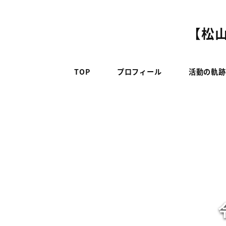
メ
イ
【松山
ン
コ
ン
TOP
プロフィール
活動の軌跡
テ
ン
ツ
へ
移
動