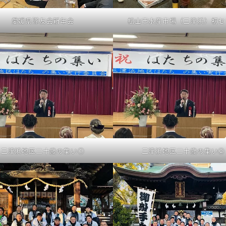
愛媛県隊友会新年会
松山市水産市場（三津浜）初セ
三津浜地区二十歳の集い①
三津浜地区二十歳の集い②