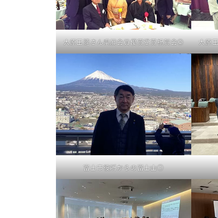
大原玉漣さん県展会員優賞受賞祝賀会②
大原
富士市役所からの富士山①