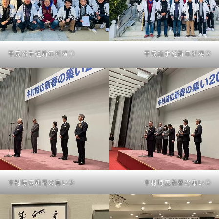
平成船手組新年祈祷①
平成船手組新年祈祷②
中村時広新春の集い②
中村時広新春の集い③